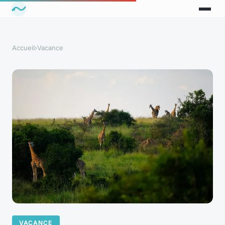
Accueil
›
Vacance
VACANCE