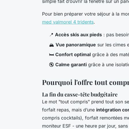
simple fait d’ouvrir la fenêtre sur un 
Pour bien préparer votre séjour à la m
med valmorel 4 tridents
.
📍
Accès skis aux pieds
: pas besoin
🏔️
Vue panoramique
sur les cimes 
🛏️
Confort optimal
grâce à des matér
🔇
Calme garanti
grâce à une isolat
Pourquoi l'offre tout comp
La fin du casse-tête budgétaire
Le mot "tout compris" prend tout son sen
forfait repas, mais d’une
intégration co
compris cocktails), forfait remontées 
moniteur ESF - une heure par jour, sans 