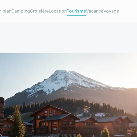
n plan
Camping
Croisière
Location
Tourisme
Vacance
Voyage