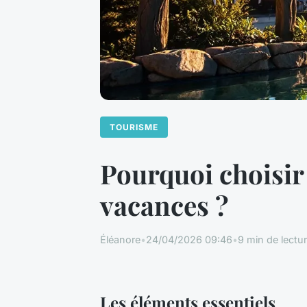
TOURISME
Pourquoi choisir
vacances ?
Éléanore
•
24/04/2026 09:46
•
9 min de lectu
Les éléments essentiels