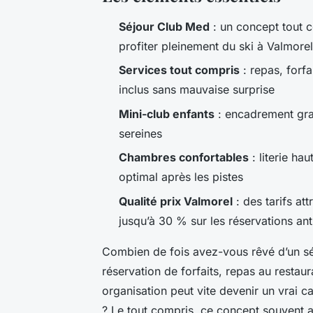
Séjour Club Med
: un concept tout co
profiter pleinement du ski à Valmorel
Services tout compris
: repas, forf
inclus sans mauvaise surprise
Mini-club enfants
: encadrement grat
sereines
Chambres confortables
: literie ha
optimal après les pistes
Qualité prix Valmorel
: des tarifs at
jusqu’à 30 % sur les réservations ant
Combien de fois avez-vous rêvé d’un séj
réservation de forfaits, repas au restau
organisation peut vite devenir un vrai ca
? Le tout compris, ce concept souvent a