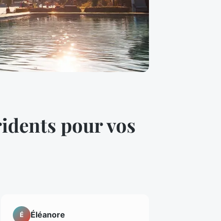
ridents pour vos
Éléanore
É