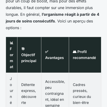
pour un coup de boost, mais pour des effets
durables, il faut compter sur une immersion plus
longue. En général,
l’organisme réagit à partir de 4
jours de soins consécutifs
. Voici un aperçu des
options :
📊
F
🎯
✅
👥 Profil
or
Objectif
Avantages
recommandé
m
principal
at
J
Accessible,
o
Détente
Cadres
peu
ur
express,
pressés,
contraigna
n
découve
curieux du
nt, idéal en
é
rte
bien-être
semaine