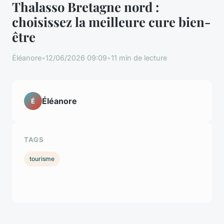
Thalasso Bretagne nord :
choisissez la meilleure cure bien-
être
Éléanore
•
12/06/2026 09:09
•
11 min de lecture
Éléanore
É
TAGS
tourisme