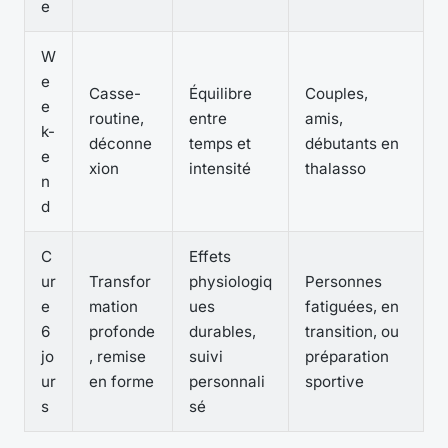
e
W
e
Casse-
Équilibre
Couples,
e
routine,
entre
amis,
k-
déconne
temps et
débutants en
e
xion
intensité
thalasso
n
d
C
Effets
ur
Transfor
physiologiq
Personnes
e
mation
ues
fatiguées, en
6
profonde
durables,
transition, ou
jo
, remise
suivi
préparation
ur
en forme
personnali
sportive
s
sé